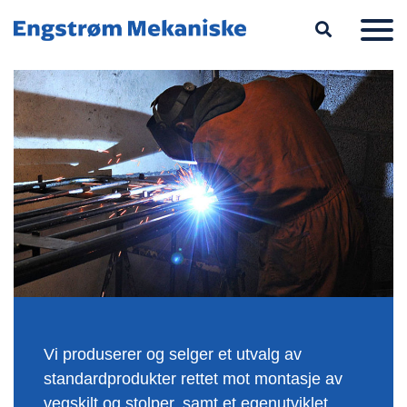
Hopp til hovedinnhold
Vi produserer og selger et utvalg av
standardprodukter rettet mot montasje av
vegskilt og stolper, samt et egenutviklet